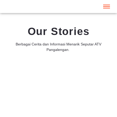
Our Stories
Berbagai Cerita dan Informasi Menarik Seputar ATV
Pangalengan.
artikel
Luge Kart Noah’s Park : Lengkapi Petualanganmu dengan
Berkeliling Lembang